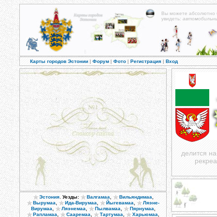
Вы можете абсолютно
увидеть:
автомобильн
Карты городов Эстонии
|
Форум
|
Фото
|
Регистрация
|
Вход
делится на
рекреа
.
,
,
Эстония
Уезды:
Валгамаа
Вильяндимаа
,
,
,
Вырумаа
Ида-Вирумаа
Йыгевамаа
Ляэне-
,
,
,
,
Вирумаа
Ляэнемаа
Пылвамаа
Пярнумаа
,
,
,
,
Рапламаа
Сааремаа
Тартумаа
Харьюмаа