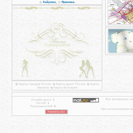
,
.
Хийумаа
Ярвамаа
Карты городов России
Карты дорог России
Карты
Украины
Карты Болгарии
Все материалы, к
Онлайн всего:
1
Гостей:
1
Пользователей:
0
При использовании ма