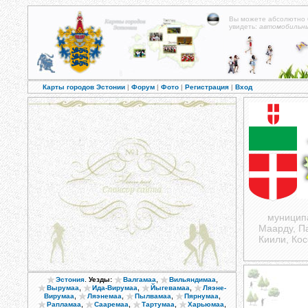
Вы можете абсолютно
увидеть:
автомобильн
Карты городов Эстонии
|
Форум
|
Фото
|
Регистрация
|
Вход
муниципа
Маарду, Па
Киили, Кос
.
,
,
Эстония
Уезды:
Валгамаа
Вильяндимаа
,
,
,
Вырумаа
Ида-Вирумаа
Йыгевамаа
Ляэне-
,
,
,
,
Вирумаа
Ляэнемаа
Пылвамаа
Пярнумаа
,
,
,
,
Рапламаа
Сааремаа
Тартумаа
Харьюмаа