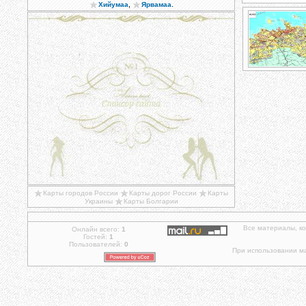
,
.
Хийумаа
Ярвамаа
Карты городов России
Карты дорог России
Карты
Украины
Карты Болгарии
Все материалы, к
Онлайн всего:
1
Гостей:
1
Пользователей:
0
При использовании ма