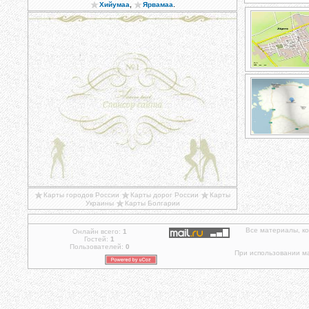
,
.
Хийумаа
Ярвамаа
Карты городов России
Карты дорог России
Карты
Украины
Карты Болгарии
Все материалы, к
Онлайн всего:
1
Гостей:
1
Пользователей:
0
При использовании ма