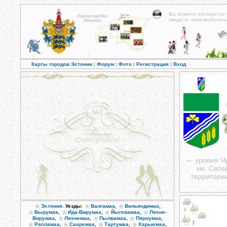
Вы можете абсолютно
увидеть:
автомобильн
Карты городов Эстонии
|
Форум
|
Фото
|
Регистрация
|
Вход
— уровня Чу
км. Свое
территори
.
,
,
Эстония
Уезды:
Валгамаа
Вильяндимаа
,
,
,
Вырумаа
Ида-Вирумаа
Йыгевамаа
Ляэне-
,
,
,
,
Вирумаа
Ляэнемаа
Пылвамаа
Пярнумаа
,
,
,
,
Рапламаа
Сааремаа
Тартумаа
Харьюмаа